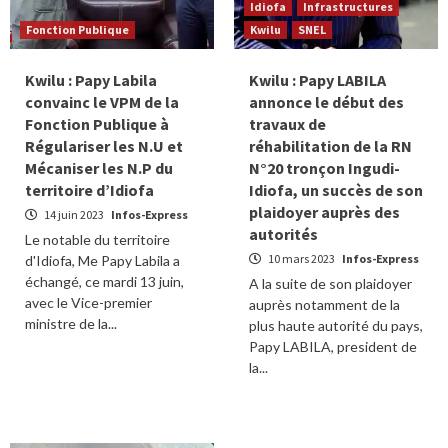
Idiofa
Infrastructures
Fonction Publique
Kwilu
SNEL
Kwilu : Papy Labila
Kwilu : Papy LABILA
convainc le VPM de la
annonce le début des
Fonction Publique à
travaux de
Régulariser les N.U et
réhabilitation de la RN
Mécaniser les N.P du
N°20 tronçon Ingudi-
territoire d’Idiofa
Idiofa, un succès de son
plaidoyer auprès des
14 juin 2023
Infos-Express
autorités
Le notable du territoire
10 mars 2023
Infos-Express
d'Idiofa, Me Papy Labila a
échangé, ce mardi 13 juin,
A la suite de son plaidoyer
avec le Vice-premier
auprès notamment de la
ministre de la...
plus haute autorité du pays,
Papy LABILA, president de
la...