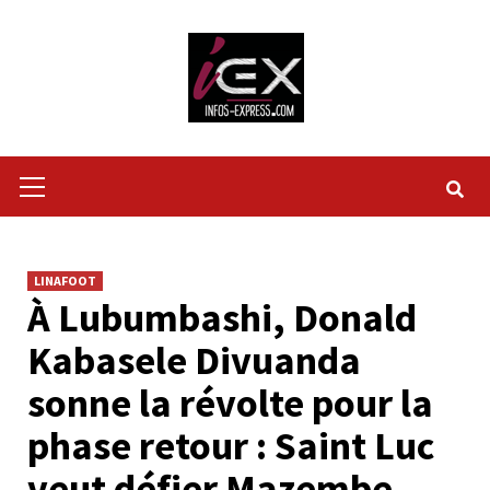
Skip
to
content
Primary
Menu
LINAFOOT
À Lubumbashi, Donald
Kabasele Divuanda
sonne la révolte pour la
phase retour : Saint Luc
veut défier Mazembe