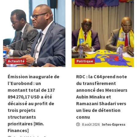
Actualité
Politique
Émission inaugurale de
RDC : la C64 prend note
l’Eurobond : un
du transfèrement
montant total de 137
annoncé des Messieurs
894 270,17 USD a été
Aubin Minaku et
décaissé au profit de
Ramazani Shadari vers
trois projets
un lieu de détention
structurants
connu
prioritaires [Min.
8 août 2026
Infos-Express
Finances]