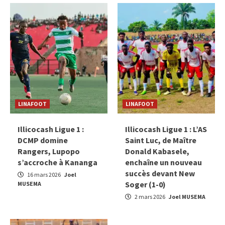
LINAFOOT
LINAFOOT
Illicocash Ligue 1 :
Illicocash Ligue 1 : L’AS
DCMP domine
Saint Luc, de Maître
Rangers, Lupopo
Donald Kabasele,
s’accroche à Kananga
enchaîne un nouveau
succès devant New
16 mars 2026
Joel
Soger (1-0)
MUSEMA
2 mars 2026
Joel MUSEMA