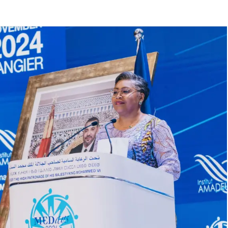
Football
Stade des Jeunes de Katoka : Me Donald
Kabasele attendu ce mercredi pour
donner le go de la pose historique du
Gazon synthétique
8 juillet 2026
Noel Nzogu