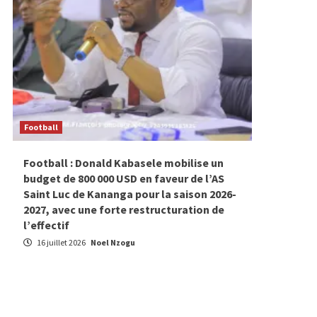
Football
Sports
Football : Donald Kabasele mobilise un
Footbal
budget de 800 000 USD en faveur de l’AS
toute p
Saint Luc de Kananga pour la saison 2026-
représe
2027, avec une forte restructuration de
sans un
l’effectif
10 juill
16 juillet 2026
Noel Nzogu