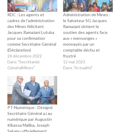
RDC : Les agents et
Administration de Mines :
cadres de l’administration
le Salvateur SG Jacques
des Mines félicitent
Ramazani obtient le
Jacques Ramazani Lutuba
soutien des agents face
pour sa confirmation
aux « mensonges »
comme Secrétaire Général
monnayés par un
(Déclaration)
comptable déchu et
26 décembre 2022
frustré
Dans "Secrétariat
12 mai 2023
GénéralMines"
Dans "Actualité"
PT-Numérique : Désigné
Secrétaire Général a.i au
numérique par Augustin
Kibassa Maliba, Joseph
Salumu officiellement