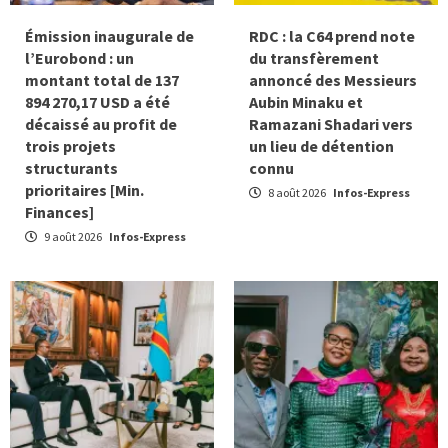
Émission inaugurale de
RDC : la C64 prend note
l’Eurobond : un
du transfèrement
montant total de 137
annoncé des Messieurs
894 270,17 USD a été
Aubin Minaku et
décaissé au profit de
Ramazani Shadari vers
trois projets
un lieu de détention
structurants
connu
prioritaires [Min.
8 août 2026
Infos-Express
Finances]
9 août 2026
Infos-Express