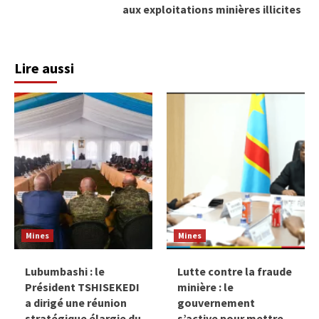
aux exploitations minières illicites
Lire aussi
Mines
Mines
Lubumbashi : le
Lutte contre la fraude
Président TSHISEKEDI
minière : le
a dirigé une réunion
gouvernement
stratégique élargie du
s’active pour mettre