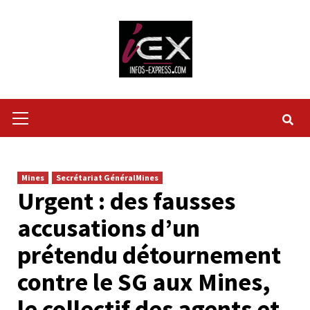
Skip
to
content
Primary
Menu
Mines
Secrétariat GénéralMines
Urgent : des fausses
accusations d’un
prétendu détournement
contre le SG aux Mines,
le collectif des agents et