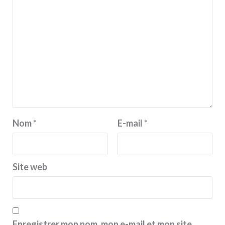
Nom
*
E-mail
*
Site web
Enregistrer mon nom, mon e-mail et mon site