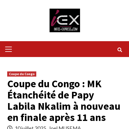
Skip
to
content
Primary
Menu
Coupe du Congo
Coupe du Congo : MK
Étanchéité de Papy
Labila Nkalim à nouveau
en finale après 11 ans
10 juillet 2025
Joel MUSEMA