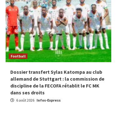
Football
Football
Dossier transfert Sylas Katompa au club
Footbal
allemand de Stuttgart : la commission de
budget 
discipline de la FECOFA rétablit le FC MK
Saint L
dans ses droits
2027, a
l’effect
6 août 2026
Infos-Express
16 juill