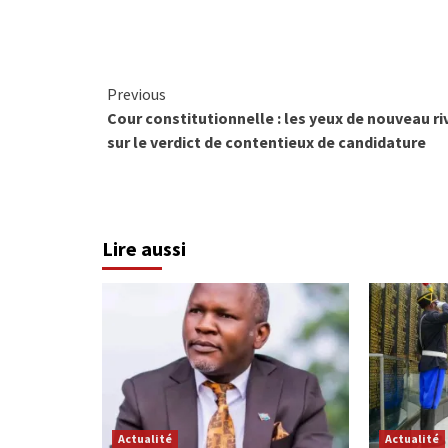
Continue
Previous
Cour constitutionnelle : les yeux de nouveau ri
Reading
sur le verdict de contentieux de candidature
Lire aussi
Actualité
Actualité