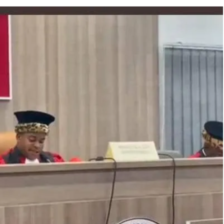
Coupe du Monde
Mondial 2026 : le Ministre marocain chargé
des Sports, n’a fait aucune déclaration
disant que le Maroc n’a pas besoin du
soutien de l’Afrique
9 juillet 2026
Infos-Express