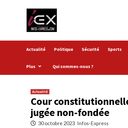
Skip
to
content
Actualité
Politique
Sécurité
Sports
Plus
Qui sommes-nous ?
Actualité
Cour constitutionnelle
jugée non-fondée
30 octobre 2023
Infos-Express