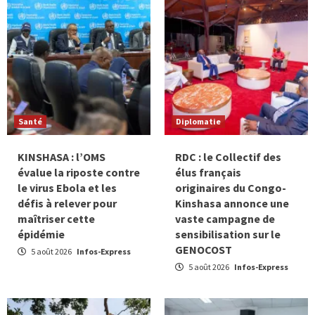
Santé
Diplomatie
KINSHASA : l’OMS
RDC : le Collectif des
évalue la riposte contre
élus français
le virus Ebola et les
originaires du Congo-
défis à relever pour
Kinshasa annonce une
maîtriser cette
vaste campagne de
épidémie
sensibilisation sur le
GENOCOST
5 août 2026
Infos-Express
5 août 2026
Infos-Express