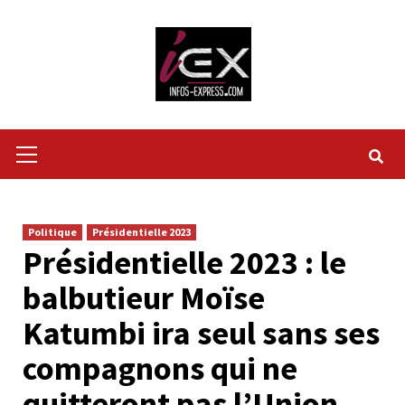
Skip
to
content
Primary
Menu
Politique
Présidentielle 2023
Présidentielle 2023 : le
balbutieur Moïse
Katumbi ira seul sans ses
compagnons qui ne
quitteront pas l’Union